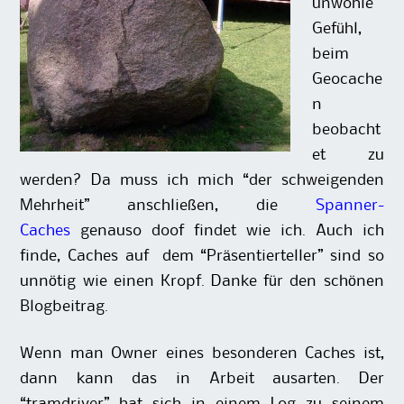
unwohle
Gefühl,
beim
Geocache
n
beobacht
et zu
werden? Da muss ich mich “der schweigenden
Mehrheit” anschließen, die
Spanner-
Caches
genauso doof findet wie ich. Auch ich
finde, Caches auf dem “Präsentierteller” sind so
unnötig wie einen Kropf. Danke für den schönen
Blogbeitrag.
Wenn man Owner eines besonderen Caches ist,
dann kann das in Arbeit ausarten. Der
“tramdriver” hat sich in einem Log zu seinem