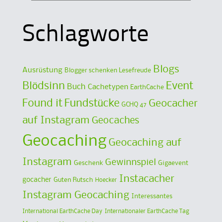
Schlagworte
Blogs
Ausrüstung
Blogger schenken Lesefreude
Blödsinn
Event
Buch
Cachetypen
EarthCache
Found it
Fundstücke
Geocacher
GCHQ 47
auf Instagram
Geocaches
Geocaching
Geocaching auf
Instagram
Gewinnspiel
Geschenk
Gigaevent
Instacacher
gocacher
Guten Rutsch
Hoecker
Instagram Geocaching
Interessantes
International EarthCache Day
Internationaler EarthCache Tag