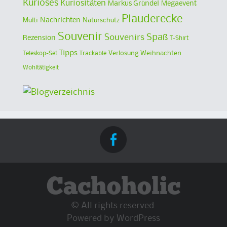
Kurioses
Kuriositäten
Markus Gründel
Megaevent
Plauderecke
Multi
Nachrichten
Naturschutz
Souvenir
Spaß
Souvenirs
Rezension
T-Shirt
Tipps
Verlosung
Weihnachten
Teleskop-Set
Trackable
Wohltätigkeit
Cachoholic
© All rights reserved.
Powered by
WordPress