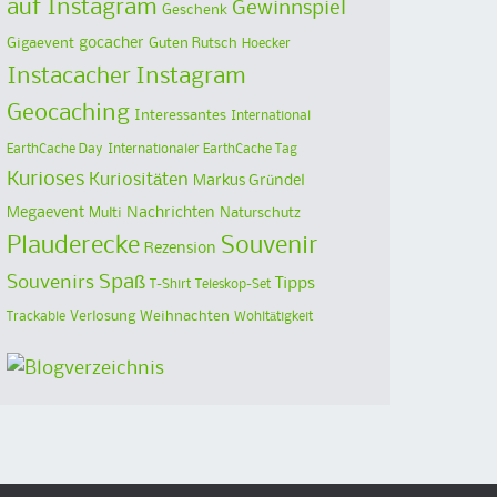
auf Instagram
Gewinnspiel
Geschenk
Gigaevent
gocacher
Guten Rutsch
Hoecker
Instacacher
Instagram
Geocaching
Interessantes
International
EarthCache Day
Internationaler EarthCache Tag
Kurioses
Kuriositäten
Markus Gründel
Megaevent
Multi
Nachrichten
Naturschutz
Plauderecke
Souvenir
Rezension
Spaß
Souvenirs
Tipps
T-Shirt
Teleskop-Set
Verlosung
Weihnachten
Trackable
Wohltätigkeit