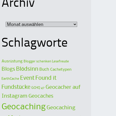
Archiv
Archiv
Schlagworte
Ausrüstung
Blogger schenken Lesefreude
Blödsinn
Blogs
Buch
Cachetypen
Event
Found it
EarthCache
Fundstücke
Geocacher auf
GCHQ 47
Instagram
Geocaches
Geocaching
Geocaching