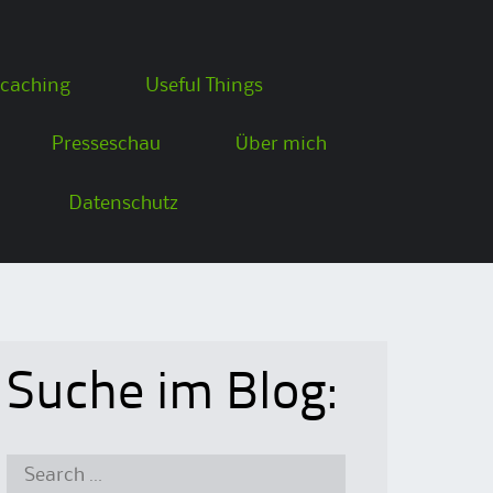
caching
Useful Things
Presseschau
Über mich
Datenschutz
Suche im Blog:
Search