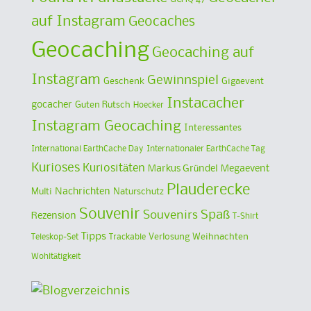
auf Instagram
Geocaches
Geocaching
Geocaching auf
Instagram
Gewinnspiel
Geschenk
Gigaevent
Instacacher
gocacher
Guten Rutsch
Hoecker
Instagram Geocaching
Interessantes
International EarthCache Day
Internationaler EarthCache Tag
Kurioses
Kuriositäten
Markus Gründel
Megaevent
Plauderecke
Multi
Nachrichten
Naturschutz
Souvenir
Spaß
Souvenirs
Rezension
T-Shirt
Tipps
Verlosung
Weihnachten
Teleskop-Set
Trackable
Wohltätigkeit