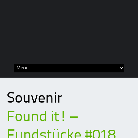
Skip
to
content
Souvenir
Found it! –
Fundstücke #018