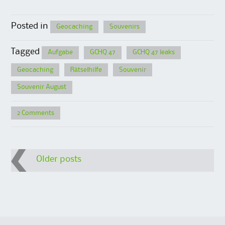
Posted in
Geocaching
Souvenirs
Tagged
Aufgabe
GCHQ 47
GCHQ 47 leaks
Geocaching
Rätselhilfe
Souvenir
Souvenir August
2 Comments
Post
Older posts
navigation