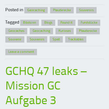
Posted in
Geocaching
Plauderecke
Souvenirs
Tagged
Blödsinn
Blogs
Found it
Fundstücke
Geocaches
Geocaching
Kurioses
Plauderecke
Souvenir
Souvenirs
Spaß
Trackables
Leave a comment
GCHQ 47 leaks –
Mission GC
Aufgabe 3