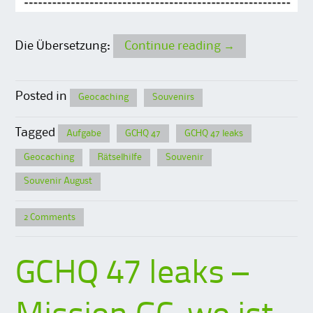
Die Übersetzung:
Continue reading
→
Posted in
Geocaching
Souvenirs
Tagged
Aufgabe
GCHQ 47
GCHQ 47 leaks
Geocaching
Rätselhilfe
Souvenir
Souvenir August
2 Comments
GCHQ 47 leaks –