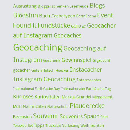
Blogs
Ausrüstung
Blogger schenken Lesefreude
Blödsinn
Event
Buch
Cachetypen
EarthCache
Found it
Fundstücke
Geocacher
GCHQ 47
auf Instagram
Geocaches
Geocaching
Geocaching auf
Instagram
Gewinnspiel
Geschenk
Gigaevent
Instacacher
gocacher
Guten Rutsch
Hoecker
Instagram Geocaching
Interessantes
International EarthCache Day
Internationaler EarthCache Tag
Kurioses
Kuriositäten
Markus Gründel
Megaevent
Plauderecke
Multi
Nachrichten
Naturschutz
Souvenir
Spaß
Souvenirs
Rezension
T-Shirt
Tipps
Verlosung
Weihnachten
Teleskop-Set
Trackable