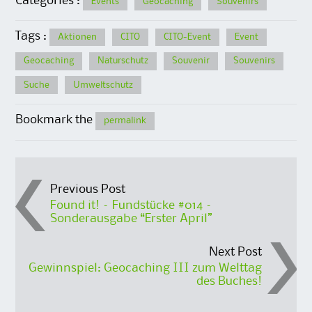
Categories :
Events
Geocaching
Souvenirs
Tags :
Aktionen
CITO
CITO-Event
Event
Geocaching
Naturschutz
Souvenir
Souvenirs
Suche
Umweltschutz
Bookmark the
permalink
Post
Previous Post
Found it! – Fundstücke #014 –
Sonderausgabe “Erster April”
navigation
Next Post
Gewinnspiel: Geocaching III zum Welttag
des Buches!