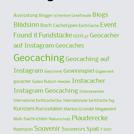
Blogs
Ausrüstung
Blogger schenken Lesefreude
Blödsinn
Event
Buch
Cachetypen
EarthCache
Found it
Fundstücke
Geocacher
GCHQ 47
auf Instagram
Geocaches
Geocaching
Geocaching auf
Instagram
Gewinnspiel
Geschenk
Gigaevent
Instacacher
gocacher
Guten Rutsch
Hoecker
Instagram Geocaching
Interessantes
International EarthCache Day
Internationaler EarthCache Tag
Kurioses
Kuriositäten
Markus Gründel
Megaevent
Plauderecke
Multi
Nachrichten
Naturschutz
Souvenir
Spaß
Souvenirs
Rezension
T-Shirt