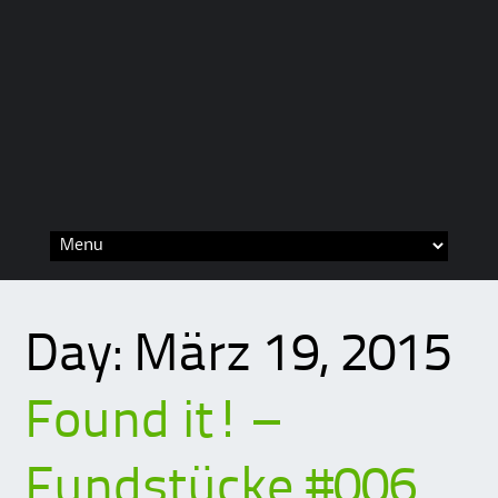
Skip
to
content
Day:
März 19, 2015
Found it! –
Fundstücke #006