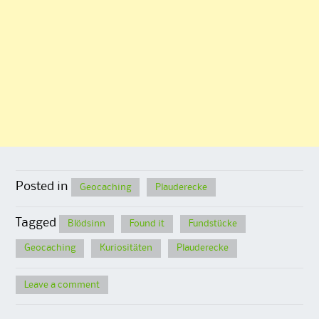
Posted in
Geocaching
Plauderecke
Tagged
Blödsinn
Found it
Fundstücke
Geocaching
Kuriositäten
Plauderecke
Leave a comment