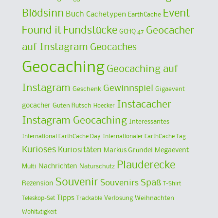
Blödsinn
Event
Buch
Cachetypen
EarthCache
Found it
Fundstücke
Geocacher
GCHQ 47
auf Instagram
Geocaches
Geocaching
Geocaching auf
Instagram
Gewinnspiel
Geschenk
Gigaevent
Instacacher
gocacher
Guten Rutsch
Hoecker
Instagram Geocaching
Interessantes
International EarthCache Day
Internationaler EarthCache Tag
Kurioses
Kuriositäten
Markus Gründel
Megaevent
Plauderecke
Multi
Nachrichten
Naturschutz
Souvenir
Spaß
Souvenirs
Rezension
T-Shirt
Tipps
Verlosung
Weihnachten
Teleskop-Set
Trackable
Wohltätigkeit