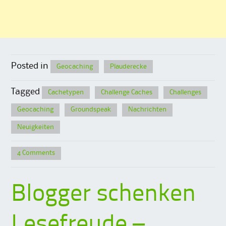
Posted in
Geocaching
Plauderecke
Tagged
Cachetypen
Challenge Caches
Challenges
Geocaching
Groundspeak
Nachrichten
Neuigkeiten
4 Comments
Blogger schenken
Lesefreude –