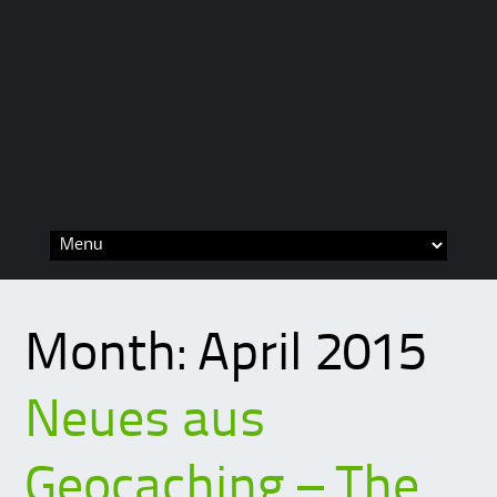
Skip
to
content
Month:
April 2015
Neues aus
Geocaching – The