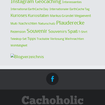
Instagram Geocaching
Interessantes
International EarthCache Day
Internationaler EarthCache Tag
Kurioses
Kuriositäten
Markus Gründel
Megaevent
Plauderecke
Multi
Nachrichten
Naturschutz
Souvenir
Spaß
Souvenirs
Rezension
T-Shirt
Tipps
Verlosung
Weihnachten
Teleskop-Set
Trackable
Wohltätigkeit
Cachoholic