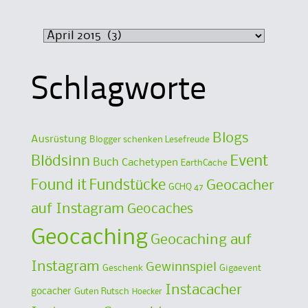
Archiv
Schlagworte
Blogs
Ausrüstung
Blogger schenken Lesefreude
Blödsinn
Event
Buch
Cachetypen
EarthCache
Found it
Fundstücke
Geocacher
GCHQ 47
auf Instagram
Geocaches
Geocaching
Geocaching auf
Instagram
Gewinnspiel
Geschenk
Gigaevent
Instacacher
gocacher
Guten Rutsch
Hoecker