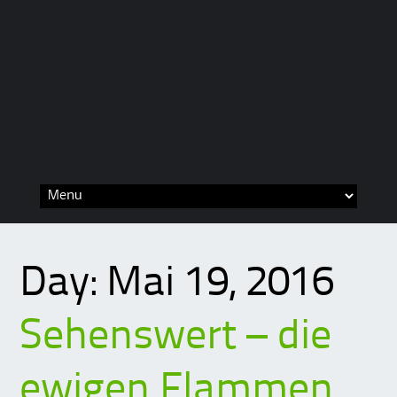
Skip
to
content
Day:
Mai 19, 2016
Sehenswert – die
ewigen Flammen