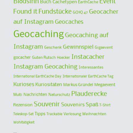
Blödsinn
Event
Buch
Cachetypen
EarthCache
Found it
Fundstücke
Geocacher
GCHQ 47
auf Instagram
Geocaches
Geocaching
Geocaching auf
Instagram
Gewinnspiel
Geschenk
Gigaevent
Instacacher
gocacher
Guten Rutsch
Hoecker
Instagram Geocaching
Interessantes
International EarthCache Day
Internationaler EarthCache Tag
Kurioses
Kuriositäten
Markus Gründel
Megaevent
Plauderecke
Multi
Nachrichten
Naturschutz
Souvenir
Spaß
Souvenirs
Rezension
T-Shirt
Tipps
Verlosung
Weihnachten
Teleskop-Set
Trackable
Wohltätigkeit