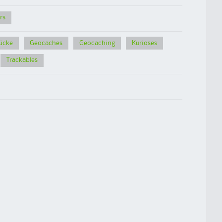
rs
ücke
Geocaches
Geocaching
Kurioses
Trackables