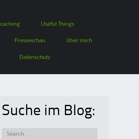
caching
Useful Things
Presseschau
Über mich
Datenschutz
Suche im Blog:
Search