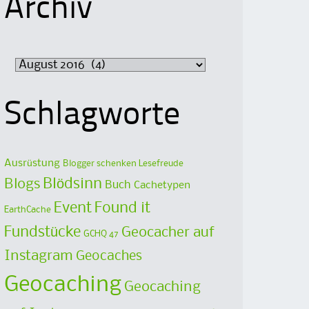
Archiv
Archiv
Schlagworte
Ausrüstung
Blogger schenken Lesefreude
Blödsinn
Blogs
Buch
Cachetypen
Event
Found it
EarthCache
Fundstücke
Geocacher auf
GCHQ 47
Instagram
Geocaches
Geocaching
Geocaching