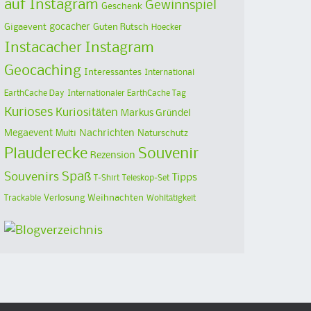
auf Instagram
Gewinnspiel
Geschenk
Gigaevent
gocacher
Guten Rutsch
Hoecker
Instacacher
Instagram
Geocaching
Interessantes
International
EarthCache Day
Internationaler EarthCache Tag
Kurioses
Kuriositäten
Markus Gründel
Megaevent
Multi
Nachrichten
Naturschutz
Plauderecke
Souvenir
Rezension
Spaß
Souvenirs
Tipps
T-Shirt
Teleskop-Set
Verlosung
Weihnachten
Trackable
Wohltätigkeit