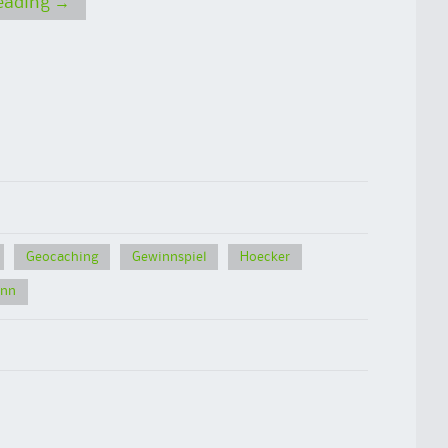
reading
→
Geocaching
Gewinnspiel
Hoecker
nn