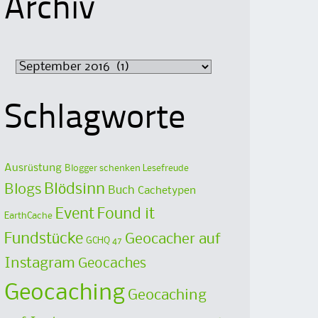
Archiv
Archiv
Schlagworte
Ausrüstung
Blogger schenken Lesefreude
Blödsinn
Blogs
Buch
Cachetypen
Event
Found it
EarthCache
Fundstücke
Geocacher auf
GCHQ 47
Instagram
Geocaches
Geocaching
Geocaching