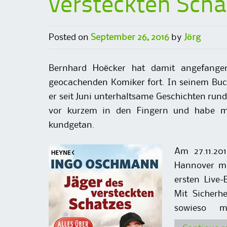
versteckten Scha
Posted on
September 26, 2016
by
Jörg
Bernhard Hoëcker hat damit angefangen
geocachenden Komiker fort. In seinem Buch 
er seit Juni unterhaltsame Geschichten run
vor kurzem in den Fingern und habe m
kundgetan.
Am 27.11.20
Hannover mi
ersten Live
Mit Sicherh
sowieso m