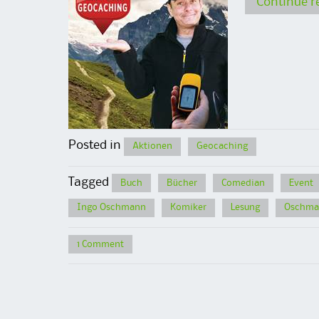
Continue 
Posted in
Aktionen
Geocaching
Tagged
Buch
Bücher
Comedian
Event
Ingo Oschmann
Komiker
Lesung
Oschma
1 Comment