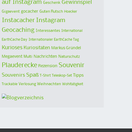
auf Instagram
Gewinnspiel
Geschenk
Gigaevent
gocacher
Guten Rutsch
Hoecker
Instacacher
Instagram
Geocaching
Interessantes
International
EarthCache Day
Internationaler EarthCache Tag
Kurioses
Kuriositäten
Markus Gründel
Megaevent
Multi
Nachrichten
Naturschutz
Plauderecke
Souvenir
Rezension
Spaß
Souvenirs
Tipps
T-Shirt
Teleskop-Set
Verlosung
Weihnachten
Trackable
Wohltätigkeit