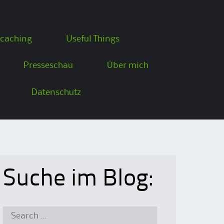
caching
Useful Things
Presseschau
Über mich
Datenschutz
Suche im Blog:
Search