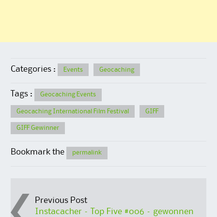
Categories :
Events
Geocaching
Tags :
Geocaching Events
Geocaching International Film Festival
GIFF
GIFF Gewinner
Bookmark the
permalink
Post
Previous Post
Instacacher – Top Five #006 – gewonnen