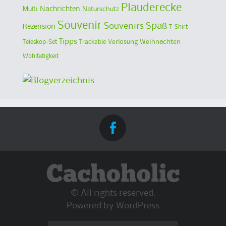
Plauderecke
Multi
Nachrichten
Naturschutz
Souvenir
Spaß
Souvenirs
Rezension
T-Shirt
Tipps
Verlosung
Weihnachten
Teleskop-Set
Trackable
Wohltätigkeit
Cachoholic
© All rights reserved.
Powered by
WordPress