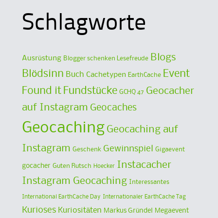
Schlagworte
Blogs
Ausrüstung
Blogger schenken Lesefreude
Blödsinn
Event
Buch
Cachetypen
EarthCache
Found it
Fundstücke
Geocacher
GCHQ 47
auf Instagram
Geocaches
Geocaching
Geocaching auf
Instagram
Gewinnspiel
Geschenk
Gigaevent
Instacacher
gocacher
Guten Rutsch
Hoecker
Instagram Geocaching
Interessantes
International EarthCache Day
Internationaler EarthCache Tag
Kurioses
Kuriositäten
Markus Gründel
Megaevent