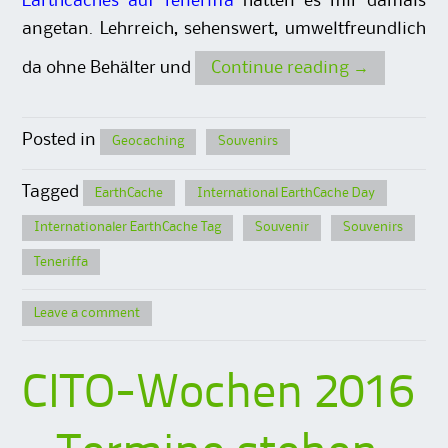
Earthcaches auf Teneriffa
hatten es mir damals
angetan. Lehrreich, sehenswert, umweltfreundlich
da ohne Behälter und
Continue reading
→
Posted in
Geocaching
Souvenirs
Tagged
EarthCache
International EarthCache Day
Internationaler EarthCache Tag
Souvenir
Souvenirs
Teneriffa
Leave a comment
CITO-Wochen 2016