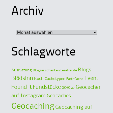
Archiv
Archiv
Schlagworte
Blogs
Ausrüstung
Blogger schenken Lesefreude
Blödsinn
Event
Buch
Cachetypen
EarthCache
Found it
Fundstücke
Geocacher
GCHQ 47
auf Instagram
Geocaches
Geocaching
Geocaching auf