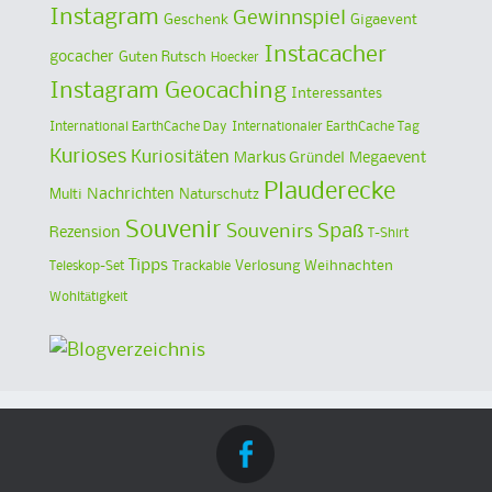
Instagram
Gewinnspiel
Geschenk
Gigaevent
Instacacher
gocacher
Guten Rutsch
Hoecker
Instagram Geocaching
Interessantes
International EarthCache Day
Internationaler EarthCache Tag
Kurioses
Kuriositäten
Markus Gründel
Megaevent
Plauderecke
Multi
Nachrichten
Naturschutz
Souvenir
Spaß
Souvenirs
Rezension
T-Shirt
Tipps
Verlosung
Weihnachten
Teleskop-Set
Trackable
Wohltätigkeit