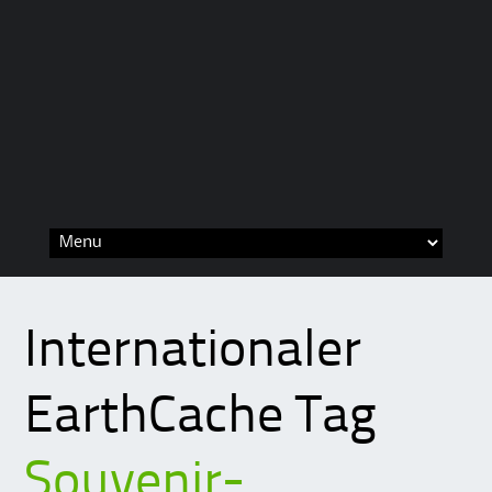
Skip
to
content
Internationaler
EarthCache Tag
Souvenir-