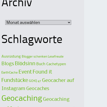
Archiv
Archiv
Schlagworte
Ausrüstung
Blogger schenken Lesefreude
Blödsinn
Blogs
Buch
Cachetypen
Event
Found it
EarthCache
Fundstücke
Geocacher auf
GCHQ 47
Instagram
Geocaches
Geocaching
Geocaching