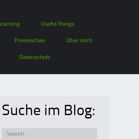
caching
Useful Things
Presseschau
Über mich
Datenschutz
Suche im Blog:
Search