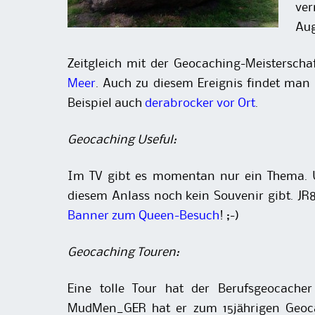
ve
Aug
Zeitgleich mit der Geocaching-Meisterscha
Meer
. Auch zu diesem Ereignis findet man
Beispiel auch
derabrocker vor Ort
.
Geocaching Useful:
Im TV gibt es momentan nur ein Thema. Un
diesem Anlass noch kein Souvenir gibt. JR
Banner zum Queen-Besuch
! ;-)
Geocaching Touren:
Eine tolle Tour hat der Berufsgeocac
MudMen_GER hat er zum 15jährigen Geoc