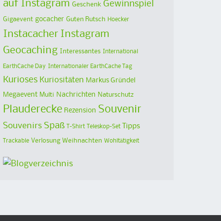
auf Instagram
Gewinnspiel
Geschenk
Gigaevent
gocacher
Guten Rutsch
Hoecker
Instacacher
Instagram
Geocaching
Interessantes
International
EarthCache Day
Internationaler EarthCache Tag
Kurioses
Kuriositäten
Markus Gründel
Megaevent
Multi
Nachrichten
Naturschutz
Plauderecke
Souvenir
Rezension
Spaß
Souvenirs
Tipps
T-Shirt
Teleskop-Set
Verlosung
Weihnachten
Trackable
Wohltätigkeit