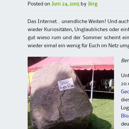
Posted on
Juni 24, 2015
by
Jörg
Das Internet… unendliche Weiten! Und auch
wieder Kuriositäten, Unglaubliches oder einf
gut wieso rum und der Sommer scheint ein
wieder eimal ein wenig für Euch im Netz um
Bem
Unt
2
Geo
die
Log
Bl
de