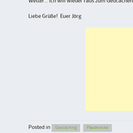
Wetter… ich will wieder raus zum Geocachen
Liebe Grüße! Euer Jörg
Posted in
Geocaching
Plauderecke