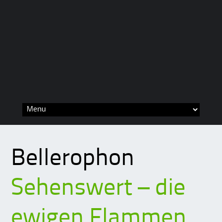
Skip
to
content
Bellerophon
Sehenswert – die
ewigen Flammen