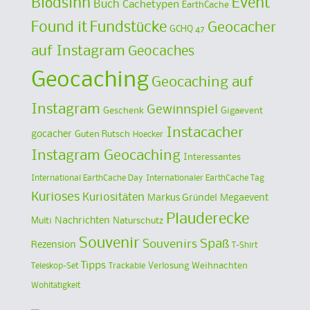
Blödsinn
Event
Buch
Cachetypen
EarthCache
Found it
Fundstücke
Geocacher
GCHQ 47
auf Instagram
Geocaches
Geocaching
Geocaching auf
Instagram
Gewinnspiel
Geschenk
Gigaevent
Instacacher
gocacher
Guten Rutsch
Hoecker
Instagram Geocaching
Interessantes
International EarthCache Day
Internationaler EarthCache Tag
Kurioses
Kuriositäten
Markus Gründel
Megaevent
Plauderecke
Multi
Nachrichten
Naturschutz
Souvenir
Spaß
Souvenirs
Rezension
T-Shirt
Tipps
Verlosung
Weihnachten
Teleskop-Set
Trackable
Wohltätigkeit