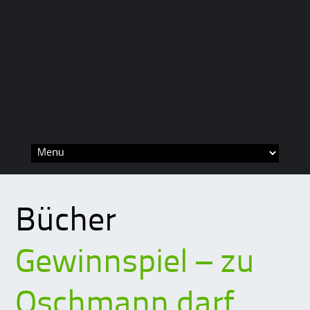
Skip
to
content
Bücher
Gewinnspiel – zu
Oschmann darf…