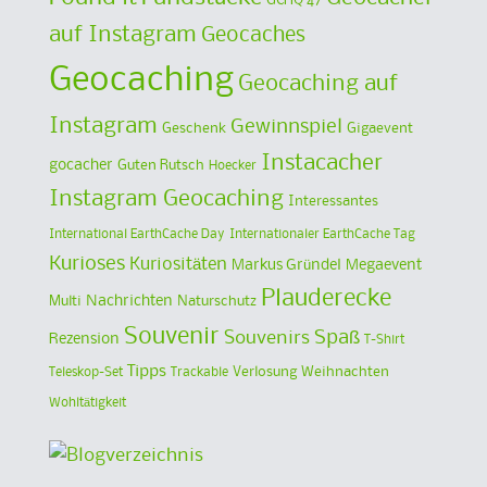
auf Instagram
Geocaches
Geocaching
Geocaching auf
Instagram
Gewinnspiel
Geschenk
Gigaevent
Instacacher
gocacher
Guten Rutsch
Hoecker
Instagram Geocaching
Interessantes
International EarthCache Day
Internationaler EarthCache Tag
Kurioses
Kuriositäten
Markus Gründel
Megaevent
Plauderecke
Multi
Nachrichten
Naturschutz
Souvenir
Spaß
Souvenirs
Rezension
T-Shirt
Tipps
Verlosung
Weihnachten
Teleskop-Set
Trackable
Wohltätigkeit