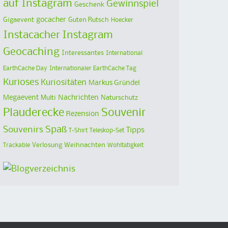
auf Instagram
Gewinnspiel
Geschenk
Gigaevent
gocacher
Guten Rutsch
Hoecker
Instacacher
Instagram
Geocaching
Interessantes
International
EarthCache Day
Internationaler EarthCache Tag
Kurioses
Kuriositäten
Markus Gründel
Megaevent
Multi
Nachrichten
Naturschutz
Plauderecke
Souvenir
Rezension
Spaß
Souvenirs
Tipps
T-Shirt
Teleskop-Set
Verlosung
Weihnachten
Trackable
Wohltätigkeit