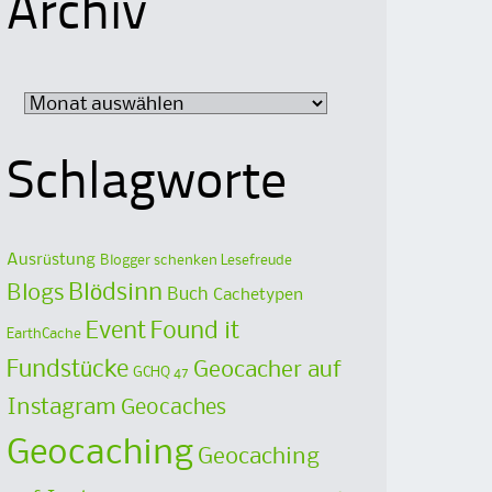
Archiv
Archiv
Schlagworte
Ausrüstung
Blogger schenken Lesefreude
Blödsinn
Blogs
Buch
Cachetypen
Event
Found it
EarthCache
Fundstücke
Geocacher auf
GCHQ 47
Instagram
Geocaches
Geocaching
Geocaching