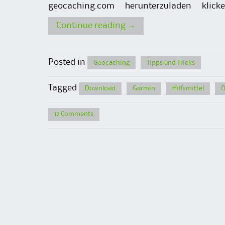
geocaching.com herunterzuladen kl
Continue reading
→
Posted in
Geocaching
Tipps und Tricks
Tagged
Download
Garmin
Hilfsmittel
O
12 Comments