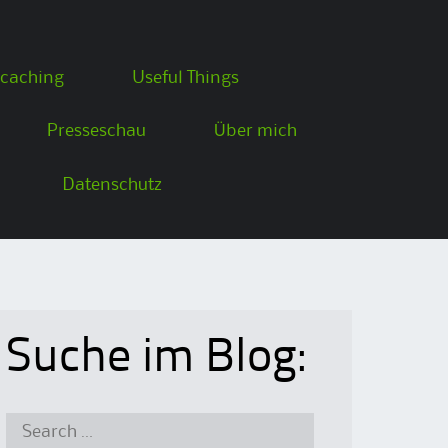
caching
Useful Things
Presseschau
Über mich
Datenschutz
Suche im Blog:
Search