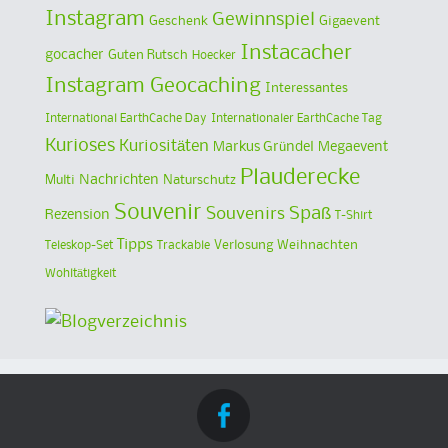
Instagram
Gewinnspiel
Geschenk
Gigaevent
Instacacher
gocacher
Guten Rutsch
Hoecker
Instagram Geocaching
Interessantes
International EarthCache Day
Internationaler EarthCache Tag
Kurioses
Kuriositäten
Markus Gründel
Megaevent
Plauderecke
Multi
Nachrichten
Naturschutz
Souvenir
Spaß
Souvenirs
Rezension
T-Shirt
Tipps
Verlosung
Weihnachten
Teleskop-Set
Trackable
Wohltätigkeit