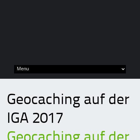
Skip
to
content
Geocaching auf der
IGA 2017
Geocaching auf der