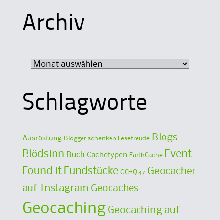
Archiv
Archiv
Schlagworte
Blogs
Ausrüstung
Blogger schenken Lesefreude
Blödsinn
Event
Buch
Cachetypen
EarthCache
Found it
Fundstücke
Geocacher
GCHQ 47
auf Instagram
Geocaches
Geocaching
Geocaching auf