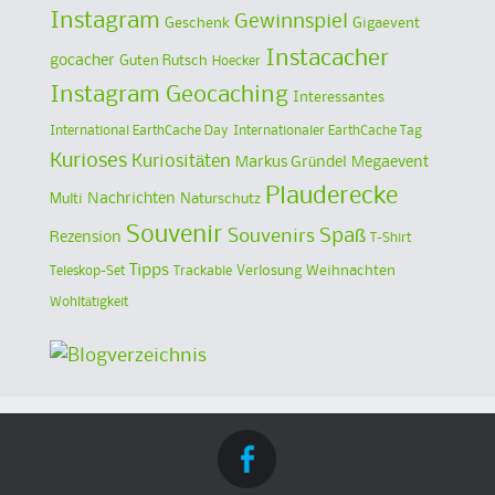
Instagram
Gewinnspiel
Geschenk
Gigaevent
Instacacher
gocacher
Guten Rutsch
Hoecker
Instagram Geocaching
Interessantes
International EarthCache Day
Internationaler EarthCache Tag
Kurioses
Kuriositäten
Markus Gründel
Megaevent
Plauderecke
Multi
Nachrichten
Naturschutz
Souvenir
Spaß
Souvenirs
Rezension
T-Shirt
Tipps
Verlosung
Weihnachten
Teleskop-Set
Trackable
Wohltätigkeit