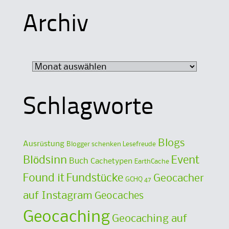
Archiv
Archiv
Schlagworte
Blogs
Ausrüstung
Blogger schenken Lesefreude
Blödsinn
Event
Buch
Cachetypen
EarthCache
Found it
Fundstücke
Geocacher
GCHQ 47
auf Instagram
Geocaches
Geocaching
Geocaching auf