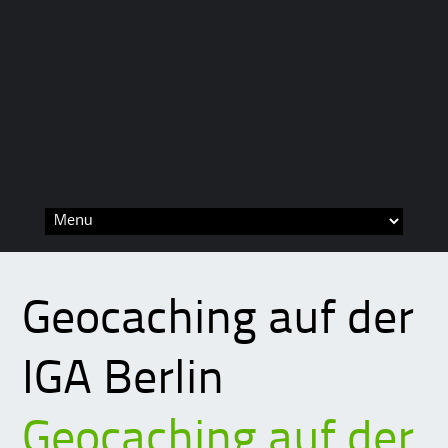
Skip
to
content
Geocaching auf der
IGA Berlin
Geocaching auf der