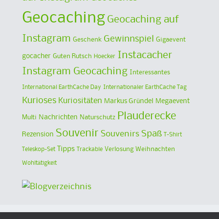
Geocaching
Geocaching auf
Instagram
Gewinnspiel
Geschenk
Gigaevent
Instacacher
gocacher
Guten Rutsch
Hoecker
Instagram Geocaching
Interessantes
International EarthCache Day
Internationaler EarthCache Tag
Kurioses
Kuriositäten
Markus Gründel
Megaevent
Plauderecke
Multi
Nachrichten
Naturschutz
Souvenir
Spaß
Souvenirs
Rezension
T-Shirt
Tipps
Verlosung
Weihnachten
Teleskop-Set
Trackable
Wohltätigkeit