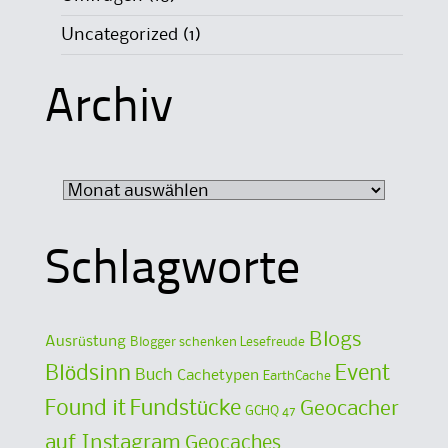
Uncategorized
(1)
Archiv
Archiv
Schlagworte
Blogs
Ausrüstung
Blogger schenken Lesefreude
Blödsinn
Event
Buch
Cachetypen
EarthCache
Found it
Fundstücke
Geocacher
GCHQ 47
auf Instagram
Geocaches