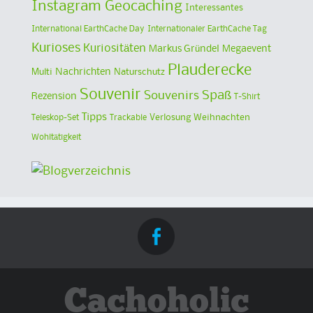
Instagram Geocaching
Interessantes
International EarthCache Day
Internationaler EarthCache Tag
Kurioses
Kuriositäten
Markus Gründel
Megaevent
Plauderecke
Multi
Nachrichten
Naturschutz
Souvenir
Spaß
Souvenirs
Rezension
T-Shirt
Tipps
Verlosung
Weihnachten
Teleskop-Set
Trackable
Wohltätigkeit
Cachoholic