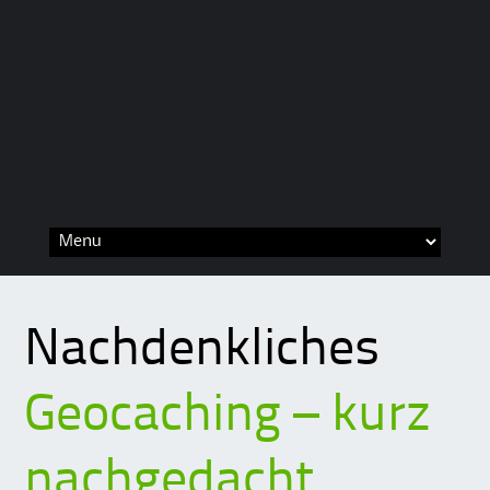
Skip
to
content
Nachdenkliches
Geocaching – kurz
nachgedacht