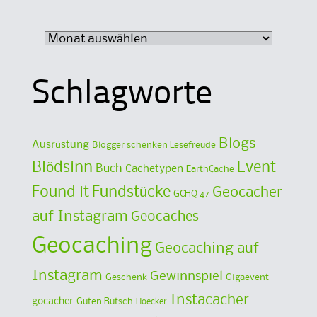
Archiv
Schlagworte
Blogs
Ausrüstung
Blogger schenken Lesefreude
Blödsinn
Event
Buch
Cachetypen
EarthCache
Found it
Fundstücke
Geocacher
GCHQ 47
auf Instagram
Geocaches
Geocaching
Geocaching auf
Instagram
Gewinnspiel
Geschenk
Gigaevent
Instacacher
gocacher
Guten Rutsch
Hoecker