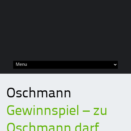
Skip
to
content
Oschmann
Gewinnspiel – zu
Oschmann darf…