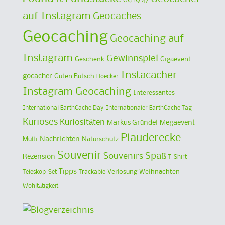
auf Instagram
Geocaches
Geocaching
Geocaching auf
Instagram
Gewinnspiel
Geschenk
Gigaevent
Instacacher
gocacher
Guten Rutsch
Hoecker
Instagram Geocaching
Interessantes
International EarthCache Day
Internationaler EarthCache Tag
Kurioses
Kuriositäten
Markus Gründel
Megaevent
Plauderecke
Multi
Nachrichten
Naturschutz
Souvenir
Spaß
Souvenirs
Rezension
T-Shirt
Tipps
Verlosung
Weihnachten
Teleskop-Set
Trackable
Wohltätigkeit