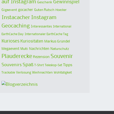
auf Instagram
Gewinnspiel
Geschenk
Gigaevent
gocacher
Guten Rutsch
Hoecker
Instacacher
Instagram
Geocaching
Interessantes
International
EarthCache Day
Internationaler EarthCache Tag
Kurioses
Kuriositäten
Markus Gründel
Megaevent
Multi
Nachrichten
Naturschutz
Plauderecke
Souvenir
Rezension
Spaß
Souvenirs
Tipps
T-Shirt
Teleskop-Set
Verlosung
Weihnachten
Trackable
Wohltätigkeit