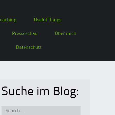
caching
Useful Things
Presseschau
Über mich
Datenschutz
Suche im Blog:
Search