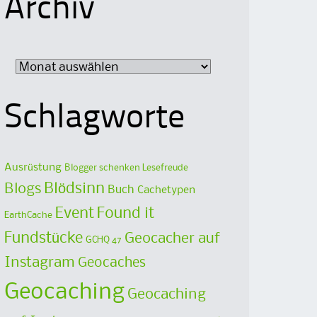
Archiv
Archiv
Schlagworte
Ausrüstung
Blogger schenken Lesefreude
Blödsinn
Blogs
Buch
Cachetypen
Event
Found it
EarthCache
Fundstücke
Geocacher auf
GCHQ 47
Instagram
Geocaches
Geocaching
Geocaching