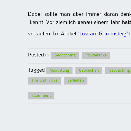
Dabei sollte man aber immer daran den
kennt. Vor ziemlich genau einem Jahr hat
verlaufen. Im Artikel
“Lost am Grimmsteig”
h
Posted in
Geocaching
Plauderecke
Tagged
Ausrüstung
Geocachen
Geocaching
Tips und Tricks
Verlaufen
1 Comment