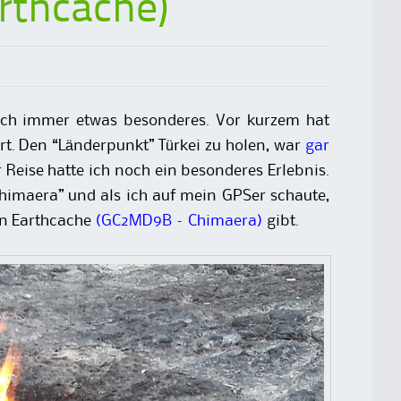
rthcache)
ich immer etwas besonderes. Vor kurzem hat
hrt. Den “Länderpunkt” Türkei zu holen, war
gar
 Reise hatte ich noch ein besonderes Erlebnis.
imaera” und als ich auf mein GPSer schaute,
nen Earthcache
(GC2MD9B – Chimaera)
gibt.