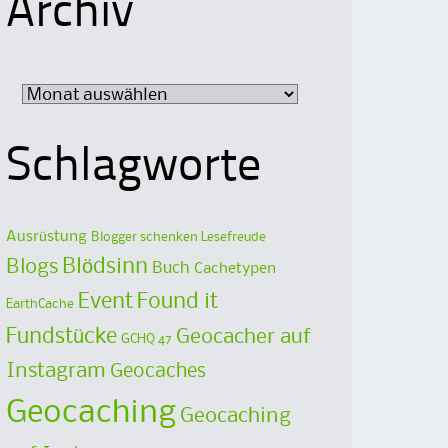
Archiv
Archiv
Schlagworte
Ausrüstung
Blogger schenken Lesefreude
Blödsinn
Blogs
Buch
Cachetypen
Event
Found it
EarthCache
Fundstücke
Geocacher auf
GCHQ 47
Instagram
Geocaches
Geocaching
Geocaching