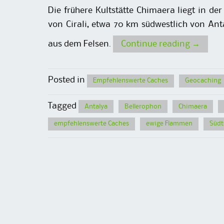
Die frühere Kultstätte Chimaera liegt in d
von Cirali, etwa 70 km südwestlich von Ant
aus dem Felsen.
Continue reading
→
Posted in
Empfehlenswerte Caches
Geocaching
Tagged
Antalya
Bellerophon
Chimaera
empfehlenswerte Caches
ewige Flammen
Südt