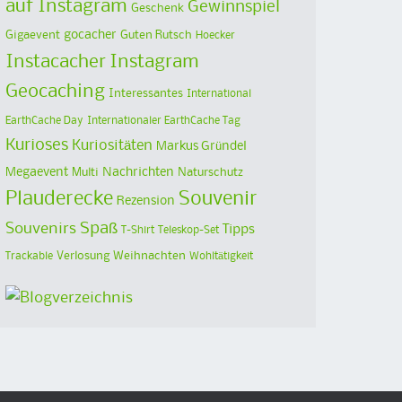
auf Instagram
Gewinnspiel
Geschenk
Gigaevent
gocacher
Guten Rutsch
Hoecker
Instacacher
Instagram
Geocaching
Interessantes
International
EarthCache Day
Internationaler EarthCache Tag
Kurioses
Kuriositäten
Markus Gründel
Megaevent
Multi
Nachrichten
Naturschutz
Plauderecke
Souvenir
Rezension
Spaß
Souvenirs
Tipps
T-Shirt
Teleskop-Set
Verlosung
Weihnachten
Trackable
Wohltätigkeit