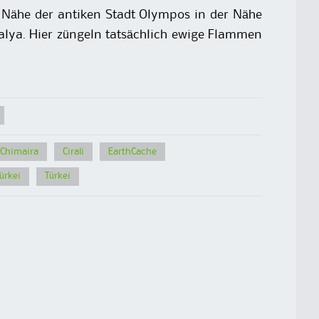
er Nähe der antiken Stadt Olympos in der Nähe
alya. Hier züngeln tatsächlich ewige Flammen
Chimaira
Cirali
EarthCache
ürkei
Türkei