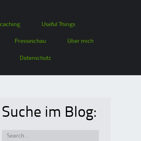
caching
Useful Things
Presseschau
Über mich
Datenschutz
Suche im Blog:
Search