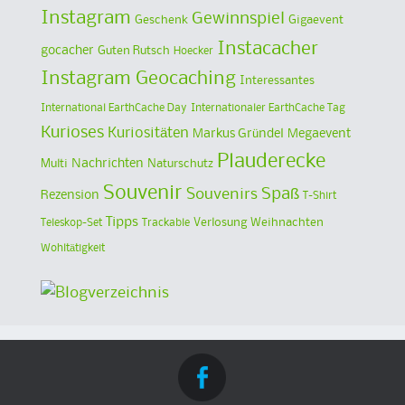
Instagram
Gewinnspiel
Geschenk
Gigaevent
Instacacher
gocacher
Guten Rutsch
Hoecker
Instagram Geocaching
Interessantes
International EarthCache Day
Internationaler EarthCache Tag
Kurioses
Kuriositäten
Markus Gründel
Megaevent
Plauderecke
Multi
Nachrichten
Naturschutz
Souvenir
Spaß
Souvenirs
Rezension
T-Shirt
Tipps
Verlosung
Weihnachten
Teleskop-Set
Trackable
Wohltätigkeit