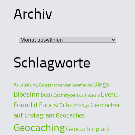
Archiv
Archiv
Schlagworte
Blogs
Ausrüstung
Blogger schenken Lesefreude
Blödsinn
Event
Buch
Cachetypen
EarthCache
Found it
Fundstücke
Geocacher
GCHQ 47
auf Instagram
Geocaches
Geocaching
Geocaching auf