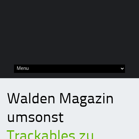
Skip
to
content
Walden Magazin
umsonst
Trackables zu