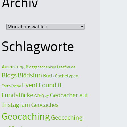
Archiv
Archiv
Schlagworte
Ausrüstung
Blogger schenken Lesefreude
Blödsinn
Blogs
Buch
Cachetypen
Event
Found it
EarthCache
Fundstücke
Geocacher auf
GCHQ 47
Instagram
Geocaches
Geocaching
Geocaching