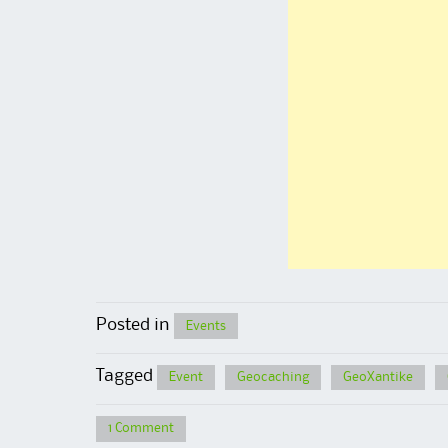
Posted in
Events
Tagged
Event
Geocaching
GeoXantike
1 Comment