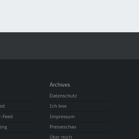
Archives
Datenschutz
eed
Ich lese
-Feed
Impressum
org
Presseschau
Über mich