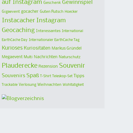
auf Instagram
Gewinnspiel
Geschenk
Gigaevent
gocacher
Guten Rutsch
Hoecker
Instacacher
Instagram
Geocaching
Interessantes
International
EarthCache Day
Internationaler EarthCache Tag
Kurioses
Kuriositäten
Markus Gründel
Megaevent
Multi
Nachrichten
Naturschutz
Plauderecke
Souvenir
Rezension
Spaß
Souvenirs
Tipps
T-Shirt
Teleskop-Set
Verlosung
Weihnachten
Trackable
Wohltätigkeit