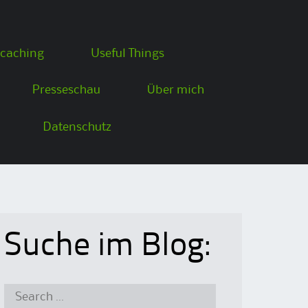
caching
Useful Things
Presseschau
Über mich
Datenschutz
Suche im Blog:
Search