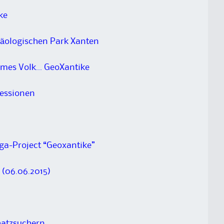
ke
häologischen Park Xanten
ames Volk… GeoXantike
ressionen
ga-Project “Geoxantike”
 (06.06.2015)
hatzsuchern