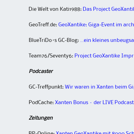
Die Welt von Kati1988:
Das Project GeoXanti
GeoTreff.de:
GeoXantike: Giga-Event im arc
BlueTriDo´s GC-Blog:
…ein kleines unbeugs
Team76/Seventy6:
Project GeoXantike Imp
Podcaster
GC-Treffpunkt:
Wir waren in Xanten beim Gi
PodCache:
Xanten Bonus – der LIVE Podcast
Zeitungen
RP-Online:
Xanten GeoXantike mit 8000 Sc