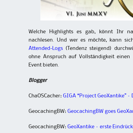
Welche Highlights es gab, könnt Ihr nat
nachlesen. Und wer es möchte, kann sich
Attended-Logs
(Tendenz steigend) durchwü
ohne Anspruch auf Vollständigkeit einen
Event bieten.
Blogger
ChaOSCacher:
GIGA “Project GeoXantike” –
GeocachingBW:
GeocachingBW goes GeoXa
GeocachingBW:
GeoXantike – erste Eindrüc