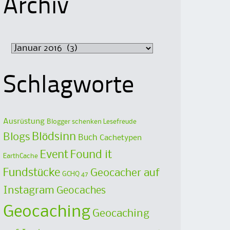
Archiv
Archiv
Schlagworte
Ausrüstung
Blogger schenken Lesefreude
Blödsinn
Blogs
Buch
Cachetypen
Event
Found it
EarthCache
Fundstücke
Geocacher auf
GCHQ 47
Instagram
Geocaches
Geocaching
Geocaching