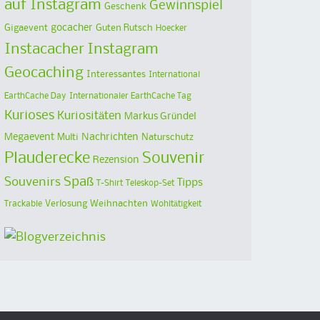
auf Instagram
Gewinnspiel
Geschenk
Gigaevent
gocacher
Guten Rutsch
Hoecker
Instacacher
Instagram
Geocaching
Interessantes
International
EarthCache Day
Internationaler EarthCache Tag
Kurioses
Kuriositäten
Markus Gründel
Megaevent
Multi
Nachrichten
Naturschutz
Plauderecke
Souvenir
Rezension
Spaß
Souvenirs
Tipps
T-Shirt
Teleskop-Set
Verlosung
Weihnachten
Trackable
Wohltätigkeit