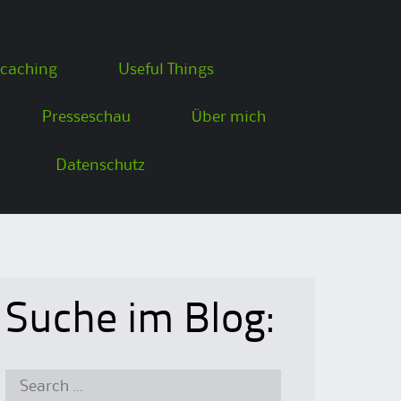
caching
Useful Things
Presseschau
Über mich
Datenschutz
Suche im Blog:
Search