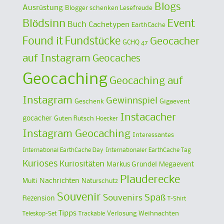
Blogs
Ausrüstung
Blogger schenken Lesefreude
Blödsinn
Event
Buch
Cachetypen
EarthCache
Found it
Fundstücke
Geocacher
GCHQ 47
auf Instagram
Geocaches
Geocaching
Geocaching auf
Instagram
Gewinnspiel
Geschenk
Gigaevent
Instacacher
gocacher
Guten Rutsch
Hoecker
Instagram Geocaching
Interessantes
International EarthCache Day
Internationaler EarthCache Tag
Kurioses
Kuriositäten
Markus Gründel
Megaevent
Plauderecke
Multi
Nachrichten
Naturschutz
Souvenir
Spaß
Souvenirs
Rezension
T-Shirt
Tipps
Verlosung
Weihnachten
Teleskop-Set
Trackable