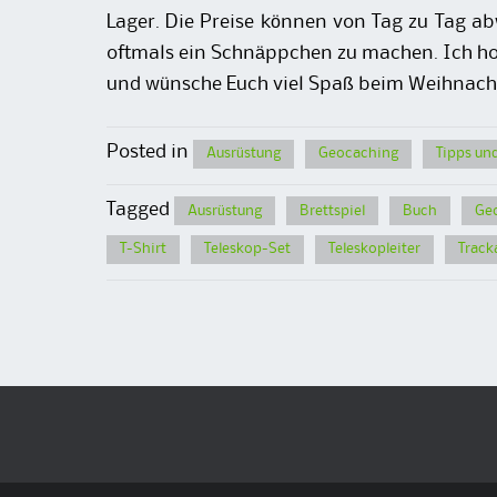
Lager. Die Preise können von Tag zu Tag a
oftmals ein Schnäppchen zu machen. Ich ho
und wünsche Euch viel Spaß beim Weihnach
Posted in
Ausrüstung
Geocaching
Tipps und
Tagged
Ausrüstung
Brettspiel
Buch
Ge
T-Shirt
Teleskop-Set
Teleskopleiter
Track