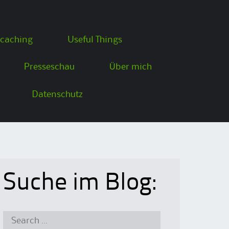
caching
Useful Things
Presseschau
Über mich
Datenschutz
Suche im Blog:
Search