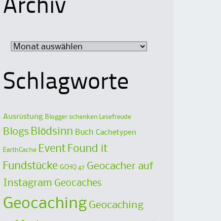
Archiv
Archiv
Schlagworte
Ausrüstung
Blogger schenken Lesefreude
Blödsinn
Blogs
Buch
Cachetypen
Event
Found it
EarthCache
Fundstücke
Geocacher auf
GCHQ 47
Instagram
Geocaches
Geocaching
Geocaching