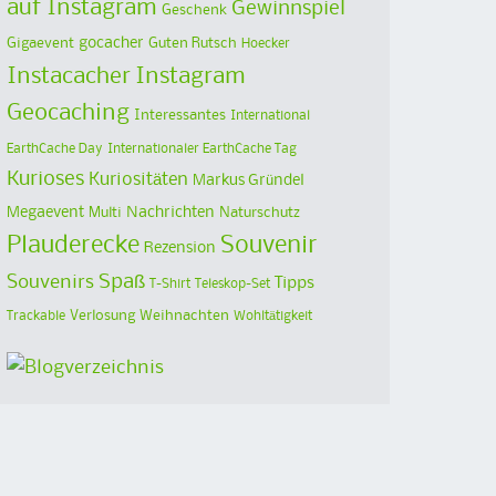
auf Instagram
Gewinnspiel
Geschenk
Gigaevent
gocacher
Guten Rutsch
Hoecker
Instacacher
Instagram
Geocaching
Interessantes
International
EarthCache Day
Internationaler EarthCache Tag
Kurioses
Kuriositäten
Markus Gründel
Megaevent
Multi
Nachrichten
Naturschutz
Plauderecke
Souvenir
Rezension
Spaß
Souvenirs
Tipps
T-Shirt
Teleskop-Set
Verlosung
Weihnachten
Trackable
Wohltätigkeit