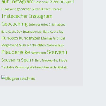
auf Instagram
Gewinnspiel
Geschenk
Gigaevent
gocacher
Guten Rutsch
Hoecker
Instacacher
Instagram
Geocaching
Interessantes
International
EarthCache Day
Internationaler EarthCache Tag
Kurioses
Kuriositäten
Markus Gründel
Megaevent
Multi
Nachrichten
Naturschutz
Plauderecke
Souvenir
Rezension
Spaß
Souvenirs
Tipps
T-Shirt
Teleskop-Set
Verlosung
Weihnachten
Trackable
Wohltätigkeit