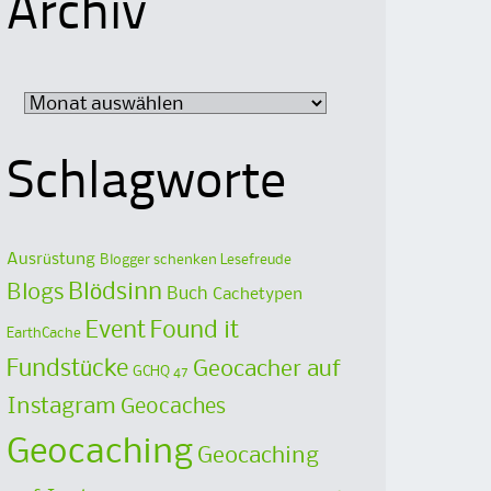
Archiv
Archiv
Schlagworte
Ausrüstung
Blogger schenken Lesefreude
Blödsinn
Blogs
Buch
Cachetypen
Event
Found it
EarthCache
Fundstücke
Geocacher auf
GCHQ 47
Instagram
Geocaches
Geocaching
Geocaching