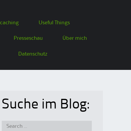
caching
Useful Things
Presseschau
Über mich
Datenschutz
Suche im Blog:
Search