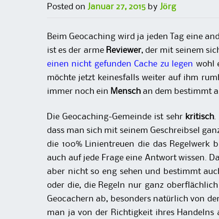
Posted on
Januar 27, 2015
by
Jörg
Beim Geocaching wird ja jeden Tag eine and
ist es der arme
Reviewer
, der mit seinem si
einen nicht gefunden Cache zu legen
wohl e
möchte jetzt keinesfalls weiter auf ihm ru
immer noch ein
Mensch
an dem bestimmt auc
Die Geocaching-Gemeinde ist sehr
kritisch
.
dass man sich mit seinem Geschreibsel ganz 
die 100% Linientreuen die das Regelwerk b
auch auf jede Frage eine Antwort wissen. Dan
aber nicht so eng sehen und bestimmt auch
oder die, die Regeln nur ganz oberflächlic
Geocachern ab, besonders natürlich von den
man ja von der Richtigkeit ihres Handelns 