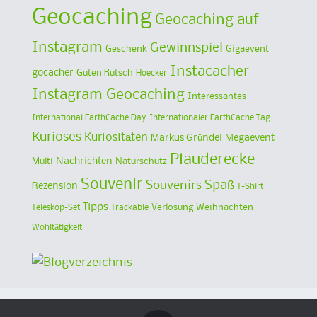
Geocaching
Geocaching auf
Instagram
Gewinnspiel
Geschenk
Gigaevent
Instacacher
gocacher
Guten Rutsch
Hoecker
Instagram Geocaching
Interessantes
International EarthCache Day
Internationaler EarthCache Tag
Kurioses
Kuriositäten
Markus Gründel
Megaevent
Plauderecke
Multi
Nachrichten
Naturschutz
Souvenir
Spaß
Souvenirs
Rezension
T-Shirt
Tipps
Verlosung
Weihnachten
Teleskop-Set
Trackable
Wohltätigkeit